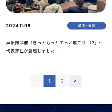
2024.11.08
講演・登壇
声援隊開催『きっともっとずっと聴こう! 12』へ
代表家住が登壇しました！
<
1
2
>