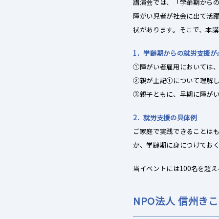
講演会では、「学齢期から
障がい児者が社会に出て活
状があります。そこで、本講
1．学齢期からの就労支援が
①障がい者雇用においては
②親が上記①について理解
③親子ともに、早期に障が
2．就労支援の具体例
ご家庭で実践できることは
か、学齢期に身につけてお
当イベントには100名を超
NPO法人 信州き