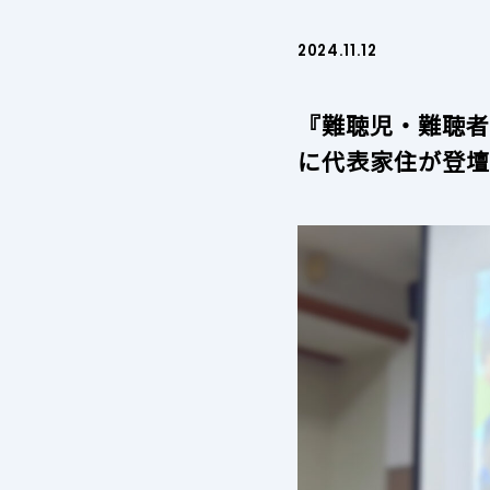
2024.11.12
『難聴児・難聴
に代表家住が登