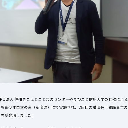
NPO法人 信州きこえとことばのセンターやまびこと信州大学の共催によ
妙高青少年自然の家（新潟県）にて実施され、2日目の講演会「難聴青年
教志が登壇しました。