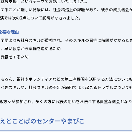
の就労支援」というテーマでお話しいたしました。
躍することが難しい背景には、社会構造上の課題があり、彼らの成長機会
演では次の2点について説明がなされました。
必要な理由
、学歴よりも社会スキルが重視され、そのスキルの習得に時間がかかるた
し、早い段階から準備を進めるため
い受容をするため
もちろん、福祉やボランティアなどの第三者機関を活用する方法について
くべきスキルや、社会スキルの不足が原因でよく起こるトラブルについて
える方々が参加され、多くの方に代表の想いをお伝えする貴重な機会とな
こえとことばのセンターやまびこ