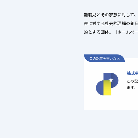
難聴児とその家族に対して
害に対する社会的理解の普
的とする団体。
（ホームぺ
この記事を書いた人
株式
この記
ます。